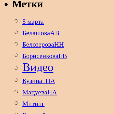
Метки
8 марта
БелашоваАВ
БелозероваНН
БорисенковаЕВ
Видео
Кузина_НА
МацуеваНА
Митинг