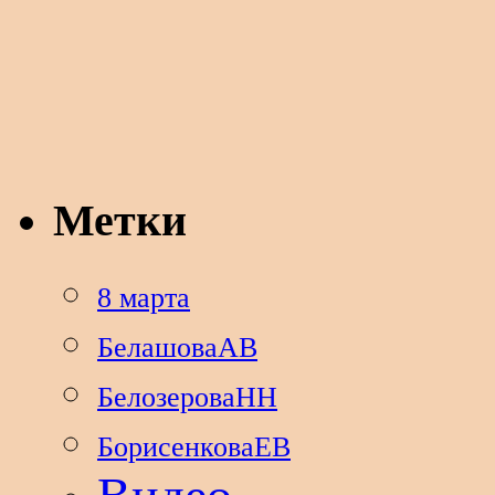
Метки
8 марта
БелашоваАВ
БелозероваНН
БорисенковаЕВ