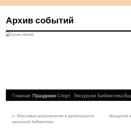
Архив событий
Перейти
Главная
Праздники
Спорт
Экскурсии
Библиотека
Ви
к
←
Массовые мероприятия в деятельности
Экскурсия 
содержимому
школьной библиотеки