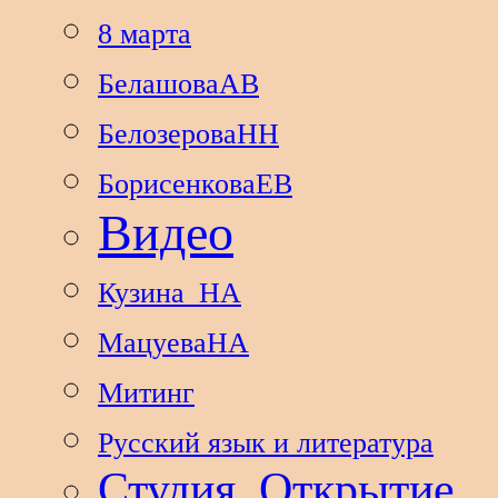
8 марта
БелашоваАВ
БелозероваНН
БорисенковаЕВ
Видео
Кузина_НА
МацуеваНА
Митинг
Русский язык и литература
Студия_Открытие