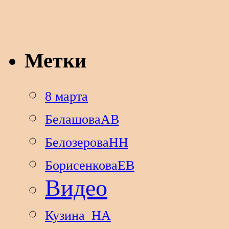
Метки
8 марта
БелашоваАВ
БелозероваНН
БорисенковаЕВ
Видео
Кузина_НА