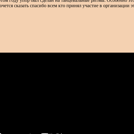
 этом году упор был сделан на танцевальные ритмы. Особенно э
чется сказать спасибо всем кто принял участие в организации э