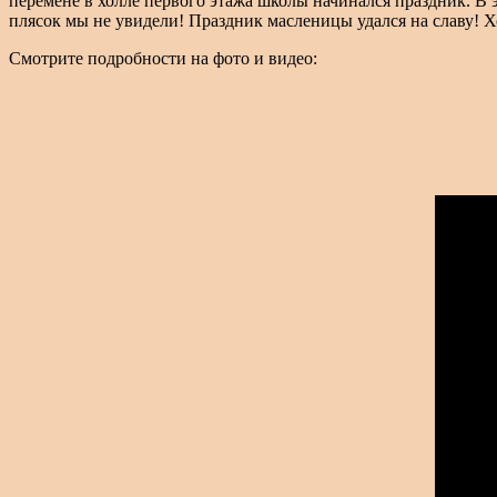
перемене в холле первого этажа школы начинался праздник. В
плясок мы не увидели! Праздник масленицы удался на славу! Хо
Смотрите подробности на фото и видео: