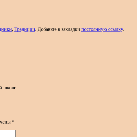
дники
,
Традиции
. Добавьте в закладки
постоянную ссылку
.
ей школе
ечены
*