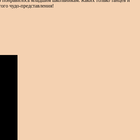
то понравилось младшим школьникам. Каких только танцев и
того чудо-представления!