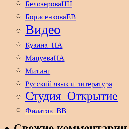
БелозероваНН
БорисенковаЕВ
Видео
Кузина_НА
МацуеваНА
Митинг
Русский язык и литература
Студия_Открытие
Филатов_ВВ
Свежие комментарии