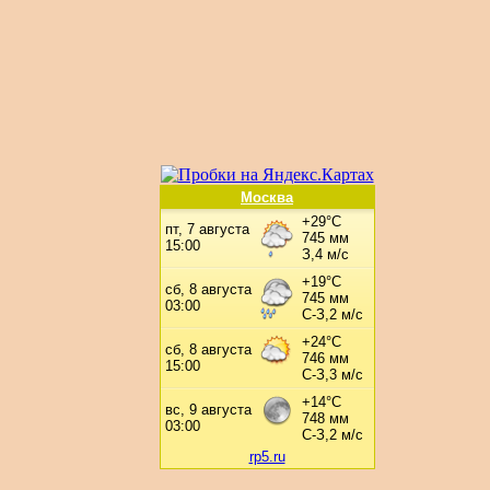
Москва
rp5.ru