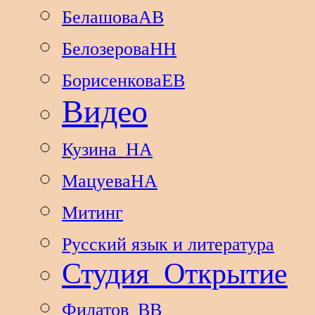
БелашоваАВ
БелозероваНН
БорисенковаЕВ
Видео
Кузина_НА
МацуеваНА
Митинг
Русский язык и литература
Студия_Открытие
Филатов_ВВ